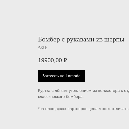
Бомбер с рукавами из шерпы
SKU:
19900,00
₽
Заказать на Lamoda
Куртка с лёгким утеплением из полиэстера с о
классического бомбера.
*на площадках партнеров цена может отличать