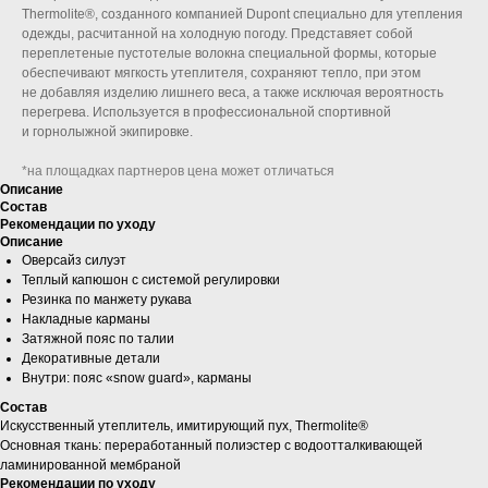
Thermolite®, созданного компанией Dupont специально для утепления
одежды, расчитанной на холодную погоду. Представяет собой
переплетеные пустотелые волокна специальной формы, которые
обеспечивают мягкость утеплителя, сохраняют тепло, при этом
не добавляя изделию лишнего веса, а также исключая вероятность
перегрева. Используется в профессиональной спортивной
и горнолыжной экипировке.
*на площадках партнеров цена может отличаться
Описание
Состав
Рекомендации по уходу
Описание
Оверсайз силуэт
Теплый капюшон с системой регулировки
Резинка по манжету рукава
Накладные карманы
Затяжной пояс по талии
Декоративные детали
Внутри: пояс «snow guard», карманы
Состав
Искусственный утеплитель, имитирующий пух, Thermolite®
Основная ткань: переработанный полиэстер с водоотталкивающей
ламинированной мембраной
Рекомендации по уходу